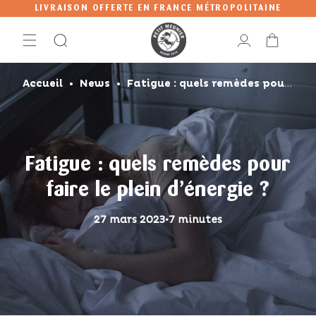
Et
LIVRAISON OFFERTE EN FRANCE MÉTROPOLITAINE
Passer
Au
Connexion
Panier
Contenu
Accueil
News
Fatigue : quels remèdes pour faire le plein d’énergie ?
Fatigue : quels remèdes pour
faire le plein d’énergie ?
27 mars 2023
•
7 minutes