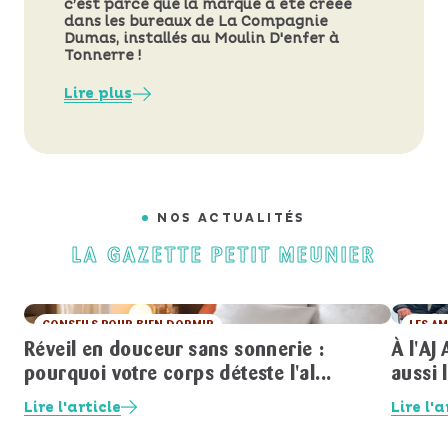
c’est parce que la marque a été créée
dans les bureaux de La Compagnie
Dumas, installés au Moulin D'enfer à
Tonnerre !
Lire plus
NOS ACTUALITÉS
LA GAZETTE PETIT MEUNIER
CONSEILS POUR BIEN DORMIR
LES AM
Réveil en douceur sans sonnerie :
À l'AJ
LES AMIS DE PETIT MEUNIER
pourquoi votre corps déteste l'al...
aussi l
Lire l'article
Lire l'a