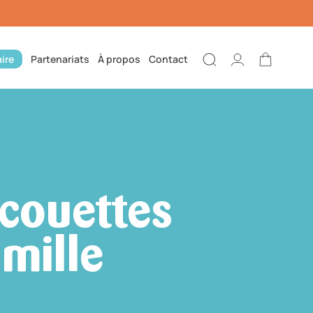
ire
Partenariats
À propos
Contact
Connexion
Panier
 couettes
amille