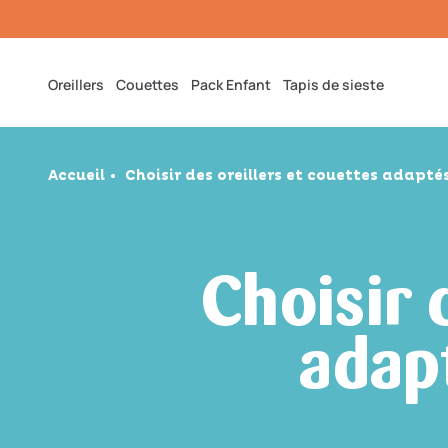
Et
Passer
Au
Contenu
Oreillers
Couettes
Pack Enfant
Tapis de sieste
Accueil
Choisir des oreillers et couettes adapté
Choisir 
adapt