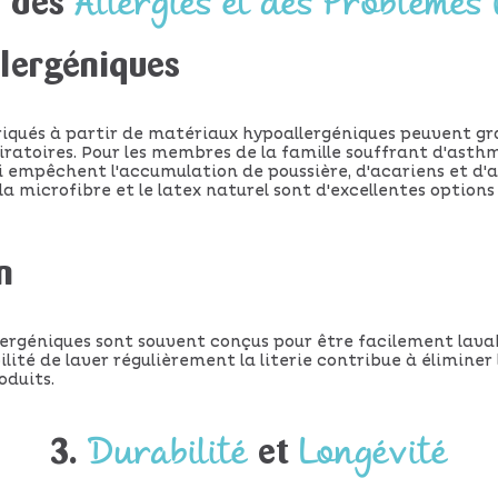
Allergies et des Problèmes
n des
lergéniques
abriqués à partir de matériaux hypoallergéniques peuvent g
iratoires. Pour les membres de la famille souffrant d'asthme 
qui empêchent l'accumulation de poussière, d'acariens et d'
, la microfibre et le latex naturel sont d'excellentes option
n
llergéniques sont souvent conçus pour être facilement lavab
lité de laver régulièrement la literie contribue à éliminer l
oduits.
Durabilité
Longévité
3.
et