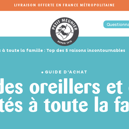
LIVRAISON OFFERTE EN FRANCE MÉTROPOLITAINE
Questionna
s à toute la famille : Top des 5 raisons incontournables
GUIDE D'ACHAT
des oreillers et
és à toute la f