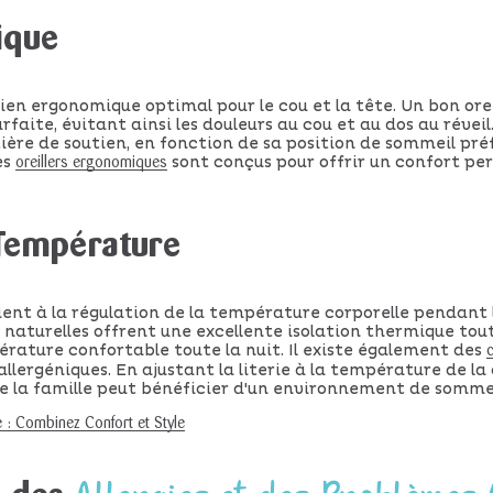
ique
tien ergonomique optimal pour le cou et la tête. Un bon ore
rfaite, évitant ainsi les douleurs au cou et au dos au réve
ère de soutien, en fonction de sa position de sommeil préfér
es
sont conçus pour offrir un confort pers
oreillers ergonomiques
 Température
nt à la régulation de la température corporelle pendant la
naturelles offrent une excellente isolation thermique tout
ature confortable toute la nuit. Il existe également des
allergéniques. En ajustant la literie à la température de 
e la famille peut bénéficier d'un environnement de sommei
ale : Combinez Confort et Style