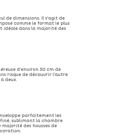
l de dimensions. Il s’agit de
impose comme le format le plus
t idéale dans la majorité des
néreuse d’environ 50 cm de
ns risque de découvrir l’autre
 à deux.
enveloppe parfaitement les
affiné, sublimant la chambre
e majorité des housses de
écoration.