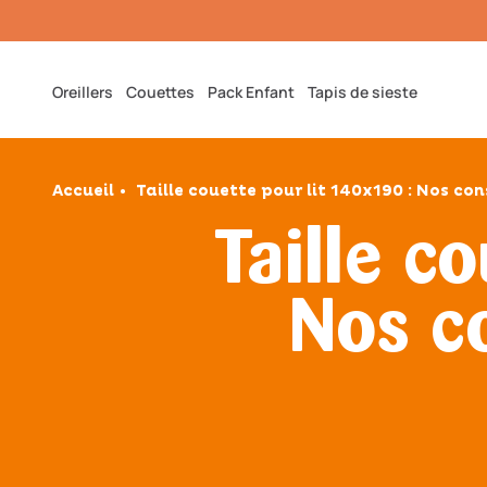
Et
Passer
Au
Contenu
Oreillers
Couettes
Pack Enfant
Tapis de sieste
Accueil
Taille couette pour lit 140x190 : Nos cons
Taille c
Nos co