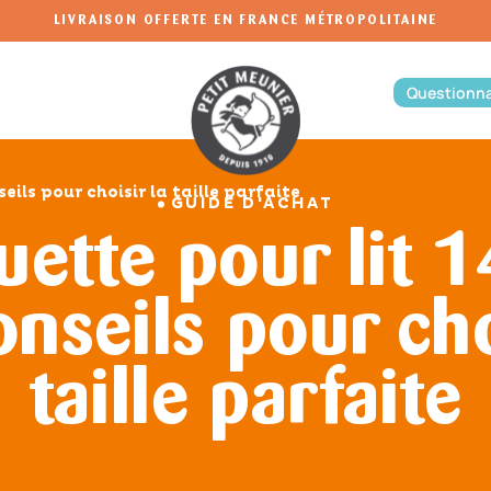
LIVRAISON OFFERTE EN FRANCE MÉTROPOLITAINE
Questionna
eils pour choisir la taille parfaite
GUIDE D'ACHAT
ouette pour lit 
nseils pour cho
taille parfaite