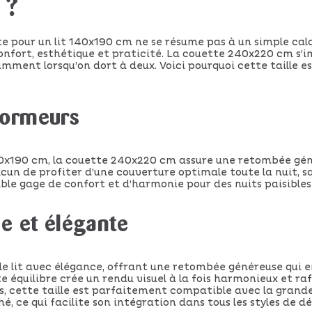
 ?
te pour un lit 140x190 cm ne se résume pas à un simple calcu
confort, esthétique et praticité. La couette 240x220 cm s’
mment lorsqu’on dort à deux. Voici pourquoi cette taille es
dormeurs
40x190 cm, la couette 240x220 cm assure une retombée gé
un de profiter d’une couverture optimale toute la nuit, sa
able gage de confort et d’harmonie pour des nuits paisibles
e et élégante
le lit avec élégance, offrant une retombée généreuse qui 
ste équilibre crée un rendu visuel à la fois harmonieux et r
s, cette taille est parfaitement compatible avec la grand
é, ce qui facilite son intégration dans tous les styles de d