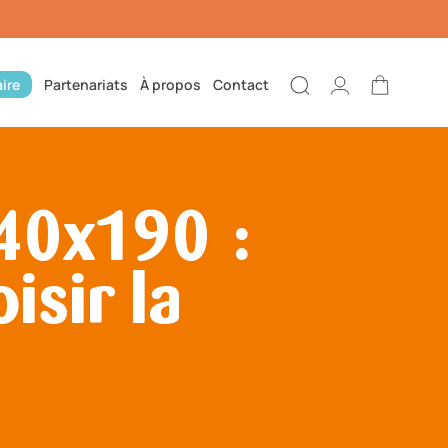
ire
Partenariats
À propos
Contact
Connexion
Panier
140x190 :
isir la